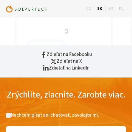
Zadajte h
CZ
SK
EN
PL
Zdieľať na Facebooku
Zdieľať na X
Zdieľať na LinkedIn
Zrýchlite, zlacnite. Zarobte viac.
Nechcem písať ani chatovať, zavolajte mi.